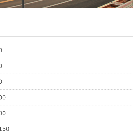
0
0
0
00
00
150